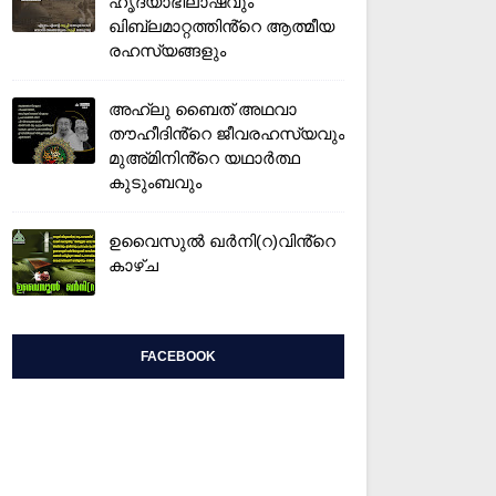
ഹൃദയാഭിലാഷവും
ഖിബ്‌ലമാറ്റത്തിൻ്റെ ആത്മീയ
രഹസ്യങ്ങളും
അഹ്‌ലു ബൈത് അഥവാ
തൗഹീദിൻ്റെ ജീവരഹസ്യവും
മുഅ്മിനിൻ്റെ യഥാർത്ഥ
കുടുംബവും
ഉവൈസുല്‍ ഖർനി(റ)വിൻ്റെ
കാഴ്ച
FACEBOOK