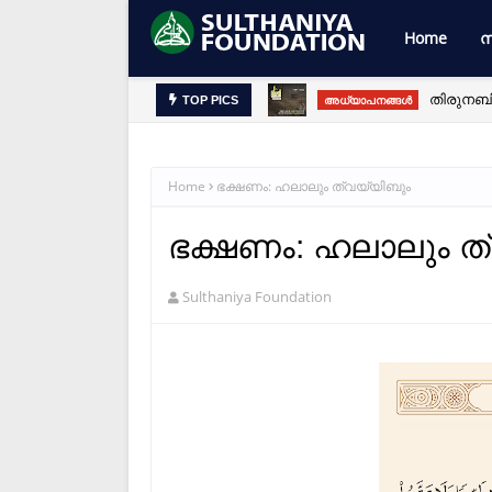
Home
സ
തിരുനബി
അധ്യാപനങ്ങൾ
TOP PICS
Home
ഭക്ഷണം: ഹലാലും ത്വയ്യിബും
ഭക്ഷണം: ഹലാലും ത
Sulthaniya Foundation