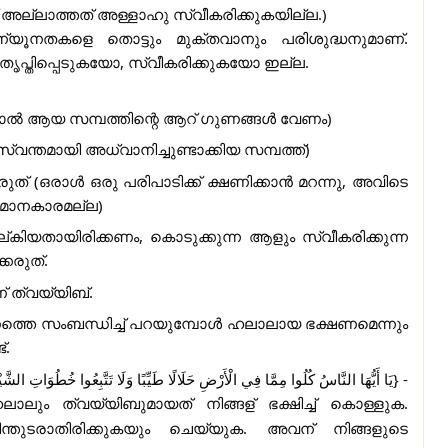
അല്ലാത്തത് അള്ളാഹു സ്വീകരിക്കുകയില്ല.)
യൂനതകളെ തൊട്ടും മുക്‌തവാനും പരിശുദ്ധനുമാണ്.
പ്തിപ്പെടുകയോ, സ്വീകരിക്കുകയോ ഇല്ല.
ലാൽ ആയ സമ്പത്തിന്റെ ആറ് ഗുണങ്ങൾ വേണം)
വന്തമായി അധ്വാനിച്ചുണ്ടാക്കിയ സമ്പത്ത്)
ുത് (ഒരാൾ ഒരു പരിപാടിക്ക് ക്ഷണിക്കാൻ മറന്നു, അവിടെ
ിമാനകാരമല്ല)
നല്കിയതായിരിക്കണം, കൊടുക്കുന്ന ആളും സ്വീകരിക്കുന്ന
കരുത്.
 ത്വയ്യിബ്.
്തെ സംബന്ധിച്ച് പറയുമ്പോൾ ഹലാലായ ഭക്ഷണമെന്നും
്.
يَا أَيُّهَا النَّاسُ كُلُوا مِمَّا فِي الْأَرْضِ حَلَالًا طَيِّبًا وَلَا تَتَّبِعُوا خُطُوَاتِ الشَّيْطَ.
ലാലും ത്വയ്യിബുമായത് നിങ്ങള്
ഭക്ഷിച്ച് കൊള്ളുക.
്തുടരാതിരിക്കുകയും ചെയ്യുക. അവന്
നിങ്ങളുടെ