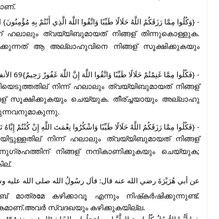
ാണ്.
وَكُلُوا مِمَّا رَزَقَكُمُ اللَّهُ حَلَالًا طَيِّبًا وَاتَّقُوا اللَّهَ الَّذِي أَنْتُمْ بِهِ مُؤْمِنُونَ} ا.
ന് ഹലാലും ത്വയ്യിബുമായത് നിങ്ങള്
തിന്നുകൊള്ളുക.
്കുന്നത് ആ അല്ലാഹുവിനെ നിങ്ങള്
സൂക്ഷിക്കുകയും
- {فَكُلُوا مِمَّا غَنِمْتُمْ حَلَالًا طَيِّبًا وَاتَّقُوا اللَّهَ إِنَّ اللَّهَ غَفُورٌ رَحِيمٌ}69 الأنفال/6.
യെടുത്തതില്
നിന്ന് ഹലാലും ത്വയ്യിബുമായത് നിങ്ങള്
ള്
സൂക്ഷിക്കുകയും ചെയ്യുക. തീര്
ച്ചയായും അല്ലാഹു
്നവനുമാകുന്നു.
فَكُلُوا مِمَّا رَزَقَكُمُ اللَّهُ حَلَالًا طَيِّبًا وَاشْكُرُوا نِعْمَتَ اللَّهِ إِنْ كُنْتُمْ إِيَّاهُ تَ
യിട്ടുള്ളതില്
നിന്ന് ഹലാലും ത്വയ്യിബുമായത് നിങ്ങള്
ഗ്രഹത്തിന് നിങ്ങള്
നന്ദികാണിക്കുകയും ചെയ്യുക;
ില്
.
عن أبي هُرَيْرَةَ رضي الله عنه قال: قاَل رسُولُ الله صلى الله عليه وسلم: "إنَ
മാത്രമേ കഴിക്കാവൂ എന്നും നിഷ്‌കർഷിക്കുന്നുണ്ട്.
കമാണ്.അവർ സ്വദഖയും കഴിക്കുകയില്ല.