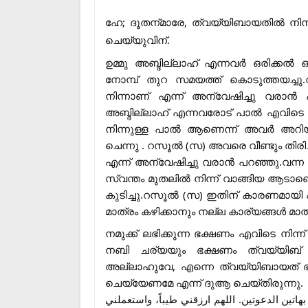
ഹേ; ദൂതന്
മാരേ, ത്വയ്യിബായതിൽ നിന്ന്
ചെയ്യുവിന്
.
ഉമ്മു അബ്ദില്ലാഹ് എന്നവർ ഒരിക്കൽ 
നോമ്പ് തുറ സമയത്ത് കൊടുത്തയച്ച
നിന്നാണ് എന്ന് അന്വേഷിച്ചു വരാൻ
അബ്ദില്ലാഹ് എന്നവരോട് പാൽ എവിടെ ന
നിന്നുള്ള പാൽ ആണെന്ന് അവർ അറിയിച
ചെന്നു . റസൂൽ (സ) അവരെ വീണ്ടും തിരി
എന്ന് അന്വേഷിച്ചു വരാൻ പറഞ്ഞു.വന്ന ആ
സ്വന്തം മുതലിൽ നിന്ന് വാങ്ങിയ ആട
കുടിച്ചു.റസൂൽ (സ) ഇതിന് കാരണമായി
മാത്രം കഴിക്കാനും നല്ല കാര്യങ്ങൾ മാത്
നമുക്ക് ലഭിക്കുന്ന ഭക്ഷണം എവിടെ നിന്ന
നബി ചര്യയും ഭക്ഷണം ത്വയ്യിബ്
അല്ലാഹുവേ, എന്നെ ത്വയ്യിബായത് ഭക്
ചെയ്യേണമേ എന്ന് ദുആ ചെയ്തിരുന്നു.
: ين الدعوتين. اللهم ارزقني طيباً، واستعملني