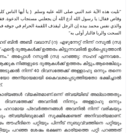
‏تليت هذه الآية عند النبي صلى الله عليه وسلم ‏ { ‏يا أيها الناس كلوا
وقاص فقال‏:‏ يا رسول الله أدع الله أن يجعلني مستجاب الدعوة‏.،
والذي نفس محمد بيده إن الرجل ليقذف اللقمة الحرام في جوفه فما ي
السحت والربا فالنار أولى به‏‏"
ബിൻ അബീ വഖാസ് (റ) എഴുന്നേറ്റ് നിന്ന് റസൂൽ (സ)
എന്റെ ദുആകൾക്ക് ഉത്തരം കിട്ടുന്നവരിൽ ഉൾപ്പെടുത്താൻ
ം." അപ്പോൾ റസൂൽ (സ) പറഞ്ഞു: സഹദ് എന്നവരേ..
്കുക നിങ്ങളുടെ ദുആകൾക്ക് ഉത്തരം കിട്ടും.ആരെങ്കിലും
ക്കൽ നിന്ന് 40 ദിവസത്തേക്ക് അള്ളാഹു ഒന്നും തന്നെ
ലിശയോ അന്യായമായി കൈവശപ്പെടുത്തിയതോ ഭക്ഷിച്ചാൽ
്.
ര്യങ്ങൾ വ്യക്തമാണ്.ഒന്ന് ത്വയ്യിബ് അല്ലാത്തതും
ദിവസത്തേക്ക് അവനിൽ നിന്നും അള്ളാഹു ഒന്നും
രണം ഹറാമായ പ്രവർത്തനങ്ങൾ അവനിൽ നിന്ന് വരികയും
 ത്വയ്യിബുമാക്കി സൂക്ഷിക്കേണ്ടത് അനിവാര്യമാണ്.
ീദിനെ പറ്റിയും പിന്നീട് നുബുവ്വത്തിനെ പറ്റിയും
പറ്റിയും പറഞ്ഞ ശേഷം ഭക്ഷണ കാര്യത്തെ പറ്റി പറഞ്ഞത്