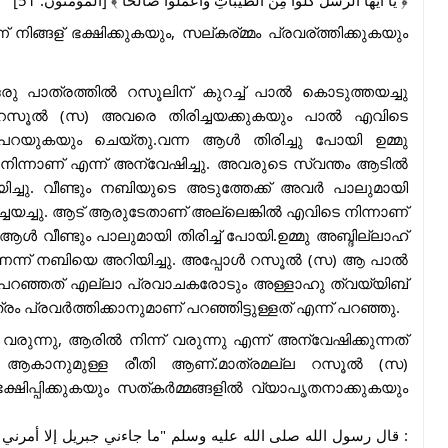
﴿ يا أَيُّها الرُّسُلُ كُلُوا مِنَ الطَّيَّباتِ واعمَلُوا صالحًا ﴾ [المؤمنون: 51]
 നിങ്ങള്
ഭക്ഷിക്കുകയും, സല്
കര്
മ്മം പ്രവര്
ത്തിക്കുകയും
ഒരു പാത്രത്തിൽ റസൂലിന് കുറച്ച് പാൽ കൊടുത്തയച്ചു
ു.റസൂൽ (സ) അവരെ തിരിച്ചയക്കുകയും പാൽ എവിടെ
 പറയുകയും ചെയ്തു.വന്ന ആൾ തിരിച്ചു പോയി ഉമ്മു
ിന്നാണ് എന്ന് അന്വേഷിച്ചു. അവരുടെ സ്വന്തം ആടിൽ
്ചു. വീണ്ടും നബിയുടെ അടുത്തേക്ക് അവർ പാലുമായി
ച്ചയച്ചു. ആട് ആരുടേതാണ് അല്ലെങ്കിൽ എവിടെ നിന്നാണ്
ൾ വീണ്ടും പാലുമായി തിരിച്ച് പോയി.ഉമ്മു അബ്ദില്ലാഹ്
ാണെന്ന് നബിയെ അറിയിച്ചു. അപ്പോൾ റസൂൽ (സ) ആ പാൽ
 പറഞ്ഞത് എല്ലാ പ്രവാചകരോടും അള്ളാഹു ത്വയ്യിബ്
രം പ്രവർത്തിക്കാനുമാണ് പറഞ്ഞിട്ടുള്ളത് എന്ന് പറഞ്ഞു.
് വരുന്നു, ആരിൽ നിന്ന് വരുന്നു എന്ന് അന്വേഷിക്കുന്നത്
 ആകാനുമുള്ള രീതി ആണ്.മാത്രമല്ല റസൂൽ (സ)
ഷിപ്പിക്കുകയും സത്കർമ്മങ്ങളിൽ വ്യാപൃതനാക്കുകയും
قال رسول الله صلى الله عليه وسلم "ما جاءني جبريل إلا أمرني بهات