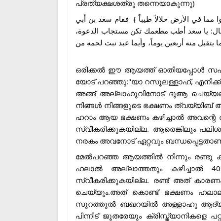
പ്രത്യക്ഷശത്രു തന്നെയാകുന്നു)
" مما في الأرض حلالاً طيبا‏ً } ‏ فقام سعد بن أبي
‏ فقال‏:‏ يا سعد أطب مطعمك تكن مستجاب الدعوة
تقبل منه أربعين يوماً، وأيما عبد نبت لحمه من
ഒരിക്കൽ ഈ ആയത്ത് ഓതിയപ്പോൾ സഹദ് 
യോട് പറഞ്ഞു:"യാ റസൂലള്ളാഹ്, എനിക്ക് 
അങ്ങ് അല്ലാഹുവിനോട് ദുആ ചെയ്യണ
നിങ്ങൾ നിങ്ങളുടെ ഭക്ഷണം ത്വയ്യിബ് ആക
ഹറാം ആയ ഭക്ഷണം കഴിച്ചാൽ അവന്റെ അടു
സ്വീകരിക്കുകയില്ല. ആരെങ്കിലും പ
നരകം അവനോട് ഏറ്റവും ബന്ധപ്പെട്ടതാണ
മേൽപറഞ്ഞ ആയത്തിൽ നിന്നും രണ്ടു കാ
ഹലാൽ അല്ലാത്തതും കഴിച്ചാൽ 40 
സ്വീകരിക്കുകയില്ല. രണ്ട് അത് കാ
ചെയ്യും.അത് കൊണ്ട് ഭക്ഷണം ഹലാലും
സൂറത്തുൽ ബഖറയിൽ അള്ളാഹു ആദ്യം തൗഹ
പിന്നീട് ജൂതരേയും ക്രിസ്ത്യാനികളെ 