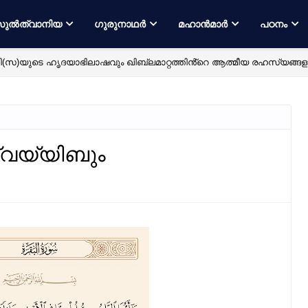
ുൽത്വാനിയ
ഗുരുനാഥർ
മഹാൻമാർ
പഠനം
(സ)യുടെ ഹൃദയാഭിലാഷവും ഖിബ്‌ലമാറ്റത്തിൻ്റെ ആത്മീയ രഹസ്യങ്ങള
്വയ്യിബും