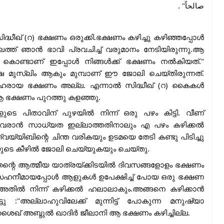
صالحاً" .
ദ്ധീഖ് (റ) ഭക്ഷണം ഒരുക്കി.ഭക്ഷണം കഴിച്ചു കഴിഞ്ഞപ്പോൾ
്ത് ഞാൻ ഭാവി പ്രവചിച്ച് വരുമാനം നേടിയിരുന്നു.ആ
കൊണ്ടാണ് ഇപ്പോൾ നിങ്ങൾക്ക് ഭക്ഷണം നൽകിയത്."
െ മുസ്ലിം ആകും മുമ്പാണ് ഈ ജോലി ചെയ്തിരുന്നത്.
രായ ഭക്ഷണം അല്ല. എന്നാൽ സിദ്ധീഖ് (റ) കൈകൾ
ു ആ ഭക്ഷണം പുറത്തു കളഞ്ഞു.
െ പിതാവിന് പുഴയിൽ നിന്ന് ഒരു പഴം കിട്ടി. വീണ്
്ച് വരാൻ സാധ്യത ഇല്ലാത്തതിനാലും എ പഴം കഴിക്കൽ
യ്യിബിന്റെ ചിന്ത വരികയും ഉടമയെ തേടി കണ്ടു പിടിച്ചു
യുടെ കീഴിൽ ജോലി ചെയ്യുകയും ചെയ്തു.
ന്റെ ആത്മീയ യാത്രയ്ക്കിടയിൽ ദിവസങ്ങളോളം ഭക്ഷണം
 അസഹനീമായപ്പോൾ ആളുകൾ ഉപേക്ഷിച്ച് പോയ ഒരു ഭക്ഷണ
 അതിൽ നിന്ന് കഴിക്കൽ ഹലാലാകും.അങ്ങനെ കഴിക്കാൻ
"അല്ലാഹുവിലേക്ക് മുന്നിട്ട് പോകുന്ന മനുഷ്യാ
ൈഖ് അബ്ദുൽ ഖാദിർ ജീലാനി ആ ഭക്ഷണം കഴിച്ചില്ല.