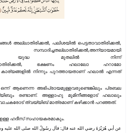
ങ്ങൾ അല്ലാതിരിക്കൽ, പലിശയിൽ പെട്ടതാവാതിരിക്കൽ,
്പാദിച്ചതല്ലാതിരിക്കൽ,അന്യായമായി
തിരിക്കൽ, യുദ്ധ മുതലിൽ നിന്ന്
്കപ്പെട്ടല്ലാതിരിക്കൽ, ഭക്ഷണം ഹലാലോ ഹറാമോ
 കാര്യങ്ങളിൽ നിന്നും പുറത്തായതാണ് ഹലാൽ എന്നത്
ന്ന് ആണെന്ന അഭിപ്രായമുള്ളവരുണ്ടെങ്കിലും പ്രബല
ിബും രണ്ടാണ്. അള്ളാഹു മുമിനീങ്ങളോട് ഹലാലും
വാചകരോട് ത്വയ്യിബ് മാത്രമാണ് കഴിക്കാൻ പറഞ്ഞത്.
 ഉള്ള ഹദീസ് സഹായകരമാകും.
عن أبي هُرَيْرَةَ رضي الله عنه قال: قاَل رسُولُ الله صلى الله عليه وسلم: "إن،