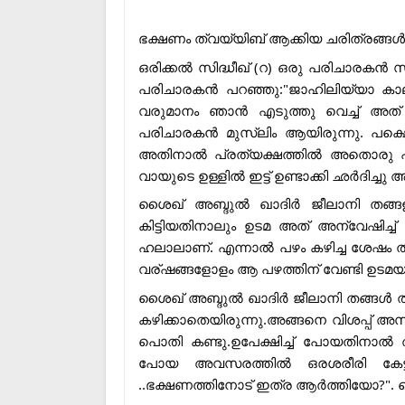
ഭക്ഷണം ത്വയ്യിബ് ആക്കിയ ചരിത്രങ്ങൾ
ഒരിക്കൽ സിദ്ധീഖ് (റ) ഒരു പരിചാരകൻ സി
പരിചാരകൻ പറഞ്ഞു:"ജാഹിലിയ്യാ കാലത
വരുമാനം ഞാൻ എടുത്തു വെച്ച് അത് 
പരിചാരകൻ മുസ്ലിം ആയിരുന്നു. പക്ഷ
അതിനാൽ പ്രത്യക്ഷത്തിൽ അതൊരു ഹ
വായുടെ ഉള്ളിൽ ഇട്ട് ഉണ്ടാക്കി ഛർദിച്ച
ശൈഖ് അബ്ദുൽ ഖാദിർ ജീലാനി തങ്ങളുട
കിട്ടിയതിനാലും ഉടമ അത് അന്വേഷിച
ഹലാലാണ്. എന്നാൽ പഴം കഴിച്ച ശേഷം ത്വ
വര്ഷങ്ങളോളം ആ പഴത്തിന് വേണ്ടി ഉടമ
ശൈഖ് അബ്ദുൽ ഖാദിർ ജീലാനി തങ്ങൾ ത
കഴിക്കാതെയിരുന്നു.അങ്ങനെ വിശപ്പ്
പൊതി കണ്ടു.ഉപേക്ഷിച്ച് പോയതിനാൽ
പോയ അവസരത്തിൽ ഒരശരീരി കേട്ടു :
..ഭക്ഷണത്തിനോട് ഇത്ര ആർത്തിയോ?". ശ