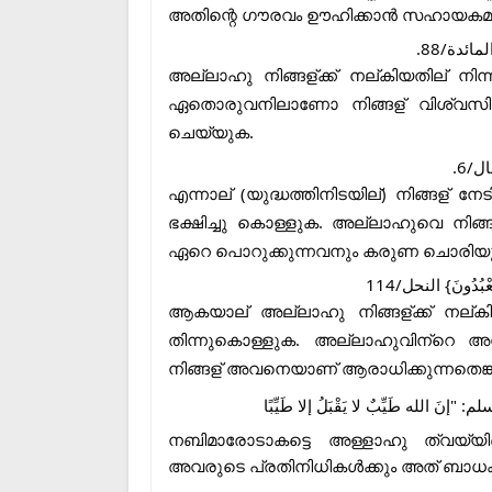
അതിന്റെ ഗൗരവം ഊഹിക്കാൻ സഹായകമ
- {لمائدة/88
അല്ലാഹു നിങ്ങള്
ക്ക് നല്
കിയതില്
നിന്
ഏതൊരുവനിലാണോ നിങ്ങള്
വിശ്വസിക
ചെയ്യുക.
എന്നാല്
(യുദ്ധത്തിനിടയില്
) നിങ്ങള്
നേടി
ഭക്ഷിച്ചു കൊള്ളുക. അല്ലാഹുവെ നിങ്ങ
ഏറെ പൊറുക്കുന്നവനും കരുണ ചൊരിയുന
- {عْبُدُونَ} النحل/114
ആകയാല്
അല്ലാഹു നിങ്ങള്
ക്ക് നല്
കി
തിന്നുകൊള്ളുക. അല്ലാഹുവിന്
റെ അനു
നിങ്ങള്
അവനെയാണ് ആരാധിക്കുന്നതെങ്ക
 الله طَيِّبٌ لا يَقْبَلُ إلا طَيِّبًا
നബിമാരോടാകട്ടെ അള്ളാഹു ത്വയ്യിബ് 
അവരുടെ പ്രതിനിധികൾക്കും അത് ബാധ