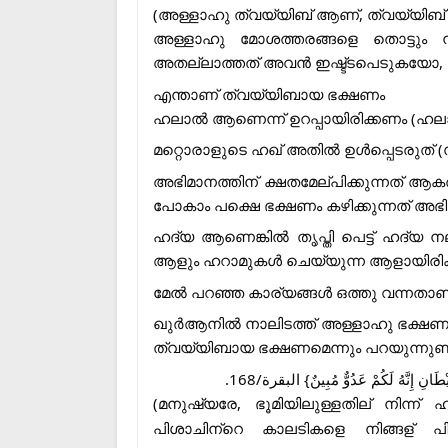
(അള്ളാഹു ത്വയ്യിബ് ആണ്, ത്വയ്യിബ് 
അള്ളാഹു മോശത്തരങ്ങളെ തൊട്ടും ന്
അതല്ലാത്തത് അവൻ ഇഷ്ട്ടപെടുകയോ, തൃ
എന്താണ് ത്വയ്യിബായ ഭക്ഷണം
ഹലാൽ ആണെന്ന് ഉറപ്പായിരിക്കണം (ഹ
മറ്റൊരാളുടെ ഹഖ് അതിൽ ഉൾപ്പെടരുത് (സ്
അഭിമാനത്തിന് ക്ഷതമേല്പിക്കുന്നത് ആകര
പോകാം പക്ഷെ ഭക്ഷണം കഴിക്കുന്നത് അഭ
ഹദ്‌യ ആണെങ്കിൽ തൃപ്തി പെട്ട് ഹദ്‌യ 
ആളും ഹറാമുകൾ ചെയ്യുന്ന ആളായിരിക്
മേൽ പറഞ്ഞ കാര്യങ്ങൾ ഒത്തു വന്നതാണ്
ഖുർആനിൽ നാലിടത്ത് അള്ളാഹു ഭക്ഷണത
ത്വയ്യിബായ ഭക്ഷണമെന്നും പറയുന്നുണ്ട
- {انِ إِنَّهُ لَكُمْ عَدُوٌّ مُبِينٌ} البقرة/168
(മനുഷ്യരേ, ഭൂമിയിലുള്ളതില്
നിന്ന് ഹ
പിശാചിന്
റെ കാലടികളെ നിങ്ങള്
പിന