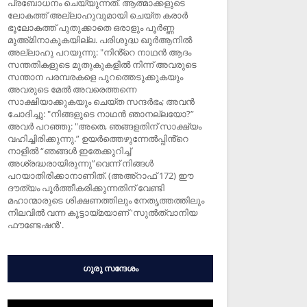
പ്രബോധനം ചെയ്യുന്നത്. ആത്മാക്കളുടെ
ലോകത്ത് അല്ലാഹുവുമായി ചെയ്ത കരാർ
ഭൂലോകത്ത് പുതുക്കാതെ ഒരാളും പൂർണ്ണ
മുഅ്മിനാകുകയില്ല. പരിശുദ്ധ ഖുർആനിൽ
അല്ലാഹു പറയുന്നു: "നിൻ്റെ നാഥന്‍ ആദം
സന്തതികളുടെ മുതുകുകളില്‍ നിന്ന് അവരുടെ
സന്താന പരമ്പരകളെ പുറത്തെടുക്കുകയും
അവരുടെ മേല്‍ അവരെത്തന്നെ
സാക്ഷിയാക്കുകയും ചെയ്ത സന്ദര്‍ഭം; അവന്‍
ചോദിച്ചു: "നിങ്ങളുടെ നാഥന്‍ ഞാനല്ലയോ?”
അവര്‍ പറഞ്ഞു: "അതെ, ഞങ്ങളതിന് സാക്ഷ്യം
വഹിച്ചിരിക്കുന്നു.” ഉയർത്തെഴുന്നേല്‍പ്പിൻ്റെ
നാളിൽ “ഞങ്ങള്‍ ഇതേക്കുറിച്ച്
അശ്രദ്ധരായിരുന്നു”വെന്ന് നിങ്ങള്‍
പറയാതിരിക്കാനാണിത്. (അഅ്റാഫ് 172) ഈ
ദൗത്യം പൂർത്തീകരിക്കുന്നതിന് വേണ്ടി
മഹാന്മാരുടെ ശിക്ഷണത്തിലും നേതൃത്തത്തിലും
നിലവിൽ വന്ന കൂട്ടായ്മയാണ് 'സുൽത്വാനിയ
ഫൗണ്ടേഷൻ'.
ഗുരു സന്ദേശം