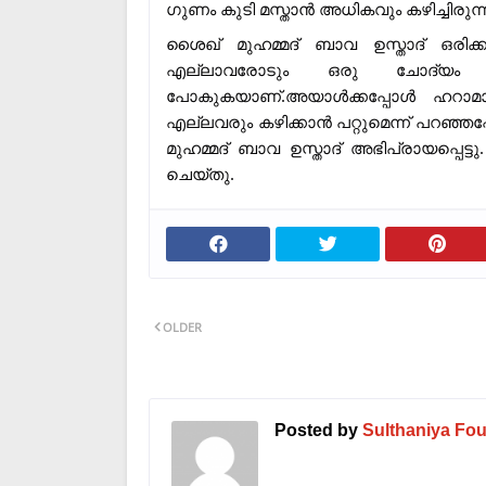
ഗുണം കുടി മസ്താൻ അധികവും കഴിച്ചിരു
ശൈഖ് മുഹമ്മദ് ബാവ ഉസ്താദ് ഒരി
എല്ലാവരോടും ഒരു ചോദ്യം ച
പോകുകയാണ്.അയാൾക്കപ്പോൾ ഹറാമായ 
എല്ലവരും കഴിക്കാൻ പറ്റുമെന്ന് പറഞ്ഞ
മുഹമ്മദ് ബാവ ഉസ്താദ് അഭിപ്രായപ്പെ
ചെയ്തു.
OLDER
Posted by
Sulthaniya Fou