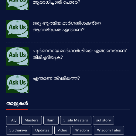
ആരാധിച്ചാൽ പോരേ?
ഒരു ആത്മീയ മാർഗദർശകൻ്റെ
ആവശ്യകത എന്താണ്?
പൂർണനായ മാർഗദർശിയെ എങ്ങനെയാണ്
തിരിച്ചറിയുക?
എന്താണ് ത്വരീഖത്ത്?
താളുകള്‍
FAQ
Masters
Rumi
Silsila Masters
sufistory
Sulthaniya
Updates
Video
Wisdom
Wisdom Tales