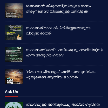
ശഅ്ബാൻ: തിരുനബി(സ)യുടെ മാസം,
തിരുനബി(സ)യിലേക്കുള്ള വഴിവിളക്ക്
ബറാഅത് രാവ്: വിധിനിർണ്ണയങ്ങളുടെ
വിശുദ്ധ രാത്രി
ബറാഅത്ത് രാവ് : ഹഖീഖതു മുഹമ്മദിയ്യ(സ)
എന്ന അനുഗ്രഹരാവ്
“ൻറെ ബദ്‌രീങ്ങളേ...” ബദ്‌ർ : അനുനിമിഷം
പുതുക്കേണ്ട ആത്മീയ ജാഗ്രത
Ask Us
നിലവിലുള്ള അറിവുവെച്ചു അല്ലാഹുവിനെ