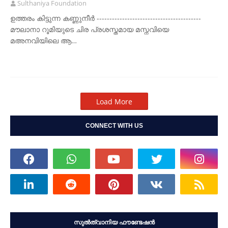
Sulthaniya Foundation
ഉത്തരം കിട്ടുന്ന കണ്ണുനീർ -----------------------------------------
മൗലാനാ റൂമിയുടെ ചിര പ്രശസ്തമായ മസ്നവിയെ
മഅനവിയിലെ ആ…
Load More
CONNECT WITH US
സുൽത്വാനിയ ഫൗണ്ടേഷൻ