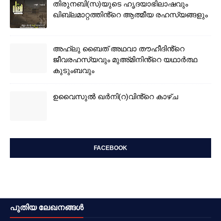
തിരുനബി(സ)യുടെ ഹൃദയാഭിലാഷവും
ഖിബ്‌ലമാറ്റത്തിൻ്റെ ആത്മീയ രഹസ്യങ്ങളും
അഹ്‌ലു ബൈത് അഥവാ തൗഹീദിൻ്റെ
ജീവരഹസ്യവും മുഅ്മിനിൻ്റെ യഥാർത്ഥ
കുടുംബവും
ഉവൈസുല്‍ ഖർനി(റ)വിൻ്റെ കാഴ്ച
FACEBOOK
പുതിയ ലേഖനങ്ങൾ