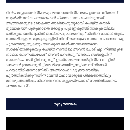
ദിവ്യ സ്നേഹത്തിൻ്റെയും ജ്ഞാനത്തിൻ്റെയും ഉത്തമ വഴിയാണ്
സുൽത്വാനിയ ഫൗണ്ടേഷൻ പ്രബോധനം ചെയ്യുന്നത്.
ആത്മാക്കളുടെ ലോകത്ത് അല്ലാഹുവുമായി ചെയ്ത കരാർ
ഭൂലോകത്ത് പുതുക്കാതെ ഒരാളും പൂർണ്ണ മുഅ്മിനാകുകയില്ല.
പരിശുദ്ധ ഖുർആനിൽ അല്ലാഹു പറയുന്നു: "നിൻ്റെ നാഥന്‍ ആദം
സന്തതികളുടെ മുതുകുകളില്‍ നിന്ന് അവരുടെ സന്താന പരമ്പരകളെ
പുറത്തെടുക്കുകയും അവരുടെ മേല്‍ അവരെത്തന്നെ
സാക്ഷിയാക്കുകയും ചെയ്ത സന്ദര്‍ഭം; അവന്‍ ചോദിച്ചു: "നിങ്ങളുടെ
നാഥന്‍ ഞാനല്ലയോ?” അവര്‍ പറഞ്ഞു: "അതെ, ഞങ്ങളതിന്
സാക്ഷ്യം വഹിച്ചിരിക്കുന്നു.” ഉയർത്തെഴുന്നേല്‍പ്പിൻ്റെ നാളിൽ
“ഞങ്ങള്‍ ഇതേക്കുറിച്ച് അശ്രദ്ധരായിരുന്നു”വെന്ന് നിങ്ങള്‍
പറയാതിരിക്കാനാണിത്. (അഅ്റാഫ് 172) ഈ ദൗത്യം
പൂർത്തീകരിക്കുന്നതിന് വേണ്ടി മഹാന്മാരുടെ ശിക്ഷണത്തിലും
നേതൃത്തത്തിലും നിലവിൽ വന്ന കൂട്ടായ്മയാണ് 'സുൽത്വാനിയ
ഫൗണ്ടേഷൻ'.
ഗുരു സന്ദേശം