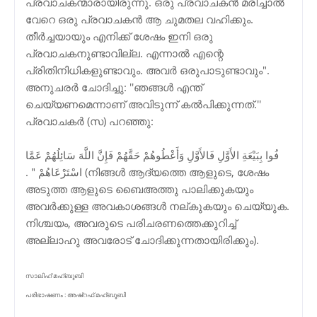
പ്രവാചകന്മാരായിരുന്നു. ഒരു പ്രവാചകൻ മരിച്ചാൽ
വേറെ ഒരു പ്രവാചകൻ ആ ചുമതല വഹിക്കും.
തീർച്ചയായും എനിക്ക് ശേഷം ഇനി ഒരു
പ്രവാചകനുണ്ടാവില്ല. എന്നാൽ എന്റെ
പ്രിതിനിധികളുണ്ടാവും. അവർ ഒരുപാടുണ്ടാവും".
അനുചരർ ചോദിച്ചു: ''ഞങ്ങൾ എന്ത്
ചെയ്യണമെന്നാണ് അവിടുന്ന് കൽപിക്കുന്നത്‌.''
പ്രവാചകർ (സ) പറഞ്ഞു:
فُوا بِبَيْعَةِ الأَوَّلِ فَالأَوَّلِ وَأَعْطُوهُمْ حَقَّهُمْ فَإِنَّ اللَّهَ سَائِلُهُمْ عَمَّا
اسْتَرْعَاهُمْ ‏"‏ ‏.‏ (നിങ്ങള്‍ ആദ്യത്തെ ആളുടെ, ശേഷം
അടുത്ത ആളുടെ ബൈഅത്തു പാലിക്കുകയും
അവര്‍ക്കുള്ള അവകാശങ്ങള്‍ നല്കുകയും ചെയ്യുക.
നിശ്ചയം, അവരുടെ പരിചരണത്തെക്കുറിച്ച്
അല്ലാഹു അവരോട് ചോദിക്കുന്നതായിരിക്കും).
സാലിഹ് മഹ്ബൂബി
പരിഭാഷണം : അഷ്‌റഫ്‌ മഹ്ബൂബി