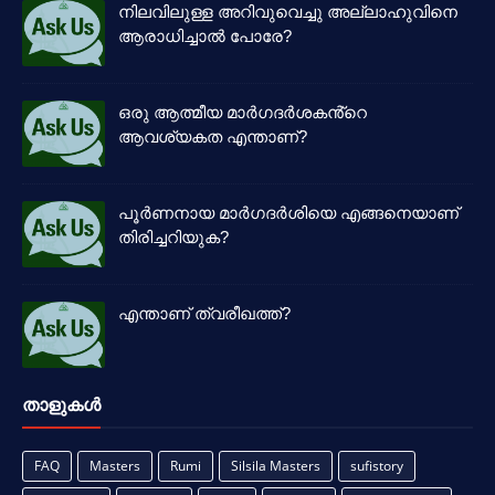
നിലവിലുള്ള അറിവുവെച്ചു അല്ലാഹുവിനെ
ആരാധിച്ചാൽ പോരേ?
ഒരു ആത്മീയ മാർഗദർശകൻ്റെ
ആവശ്യകത എന്താണ്?
പൂർണനായ മാർഗദർശിയെ എങ്ങനെയാണ്
തിരിച്ചറിയുക?
എന്താണ് ത്വരീഖത്ത്?
താളുകള്‍
FAQ
Masters
Rumi
Silsila Masters
sufistory