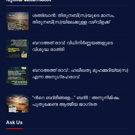
ശഅ്ബാൻ: തിരുനബി(സ)യുടെ മാസം,
തിരുനബി(സ)യിലേക്കുള്ള വഴിവിളക്ക്
ബറാഅത് രാവ്: വിധിനിർണ്ണയങ്ങളുടെ
വിശുദ്ധ രാത്രി
ബറാഅത്ത് രാവ് : ഹഖീഖതു മുഹമ്മദിയ്യ(സ)
എന്ന അനുഗ്രഹരാവ്
“ൻറെ ബദ്‌രീങ്ങളേ...” ബദ്‌ർ : അനുനിമിഷം
പുതുക്കേണ്ട ആത്മീയ ജാഗ്രത
Ask Us