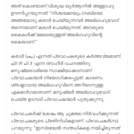
അത് കൊണ്ടാണ് വിശുദ്ധ ഖുർആനിൽ അള്ളാഹു
ഊന്നിപ്പറയുന്നത്‌: ''നിശ്ചയമായും (നബിയെ)
അങ്ങയോടു കരാർ ചെയ്യുന്നവർ അല്ലാഹുവോട്
തന്നെയാണ് കരാർ ചെയ്യുന്നത്. അവരുടെ
കൈകൾക്ക് മേലെയുള്ളത് അല്ലാഹുവിന്റെ
കൈയാണ്.''
കരാർ (بيعة) എന്നത് പ്രവാചകരുടെ കർത്തവ്യമാണ്.
لا اله الا الله എന്ന തൗഹീദി വചനത്തിനു
മനുഷ്യരാശിയെ സാക്ഷിയാക്കാനാണ്
പ്രവാചകന്മാർ നിയോഗിക്കപ്പെട്ടത്. കാരണം
ശ്രഷ്ടാവായ അല്ലാഹുവിനെ അറിയാനുള്ള
ഏകമാർഗമാതാണ്. മനുഷ്യർ അല്ലാഹുവോട്
ചെയ്ത ഉടമ്പടി പ്രവാചകന്മാർ പുതുക്കുന്നു.
പ്രവാചകർക്ക്‌ ശേഷം ആ ചുമതല നിർവഹിക്കുന്നത്
പ്രവാചകരുടെ പ്രതിനിധികളാണ്. പ്രവാചകർ(സ)
പറയുന്നു: "ഇസ്രയേൽ സന്തധികളെ നയിച്ചിരുന്നത്