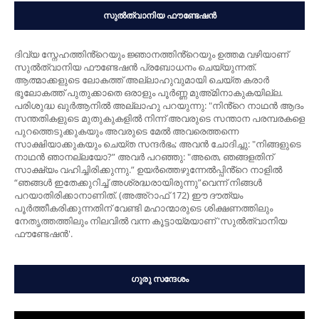
സുൽത്വാനിയ ഫൗണ്ടേഷൻ
ദിവ്യ സ്നേഹത്തിൻ്റെയും ജ്ഞാനത്തിൻ്റെയും ഉത്തമ വഴിയാണ്
സുൽത്വാനിയ ഫൗണ്ടേഷൻ പ്രബോധനം ചെയ്യുന്നത്.
ആത്മാക്കളുടെ ലോകത്ത് അല്ലാഹുവുമായി ചെയ്ത കരാർ
ഭൂലോകത്ത് പുതുക്കാതെ ഒരാളും പൂർണ്ണ മുഅ്മിനാകുകയില്ല.
പരിശുദ്ധ ഖുർആനിൽ അല്ലാഹു പറയുന്നു: "നിൻ്റെ നാഥന്‍ ആദം
സന്തതികളുടെ മുതുകുകളില്‍ നിന്ന് അവരുടെ സന്താന പരമ്പരകളെ
പുറത്തെടുക്കുകയും അവരുടെ മേല്‍ അവരെത്തന്നെ
സാക്ഷിയാക്കുകയും ചെയ്ത സന്ദര്‍ഭം; അവന്‍ ചോദിച്ചു: "നിങ്ങളുടെ
നാഥന്‍ ഞാനല്ലയോ?” അവര്‍ പറഞ്ഞു: "അതെ, ഞങ്ങളതിന്
സാക്ഷ്യം വഹിച്ചിരിക്കുന്നു.” ഉയർത്തെഴുന്നേല്‍പ്പിൻ്റെ നാളിൽ
“ഞങ്ങള്‍ ഇതേക്കുറിച്ച് അശ്രദ്ധരായിരുന്നു”വെന്ന് നിങ്ങള്‍
പറയാതിരിക്കാനാണിത്. (അഅ്റാഫ് 172) ഈ ദൗത്യം
പൂർത്തീകരിക്കുന്നതിന് വേണ്ടി മഹാന്മാരുടെ ശിക്ഷണത്തിലും
നേതൃത്തത്തിലും നിലവിൽ വന്ന കൂട്ടായ്മയാണ് 'സുൽത്വാനിയ
ഫൗണ്ടേഷൻ'.
ഗുരു സന്ദേശം