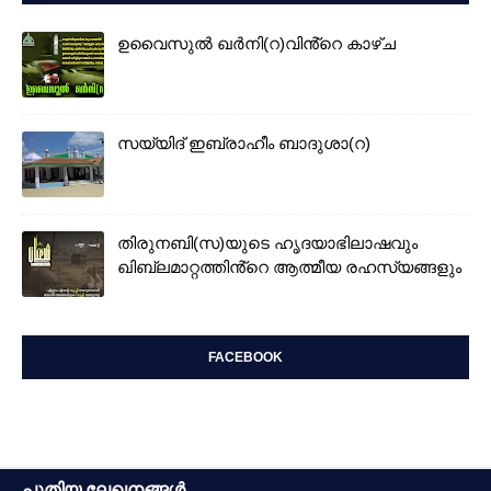
ഉവൈസുല്‍ ഖർനി(റ)വിൻ്റെ കാഴ്ച
സയ്യിദ് ഇബ്രാഹീം ബാദുശാ(റ)
തിരുനബി(സ)യുടെ ഹൃദയാഭിലാഷവും
ഖിബ്‌ലമാറ്റത്തിൻ്റെ ആത്മീയ രഹസ്യങ്ങളും
FACEBOOK
പുതിയ ലേഖനങ്ങൾ