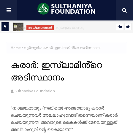
പഠനം
ശഅ്ബാൻ: തിരുനബി(സ)യുടെ മാസം,
അധ്യാപനങ്ങൾ
തിരുനബി(സ)യിലേക്കുള്ള വഴിവിളക്ക്
തിരുനബി(സ)യുടെ ഹൃദയാഭിലാഷവും ഖിബ്‌ലമാറ്റത്തിൻ്റെ
ആത്മീയ രഹസ്യങ്ങളും
Home
ഖുർആൻ
കരാർ: ഇസ്ലാമിൻ്റെ അടിസ്ഥാനം
കരാർ: ഇസ്ലാമിൻ്റെ
അടിസ്ഥാനം
Sulthaniya Foundation
“നിശ്ചയമായും (നബിയെ) അങ്ങയോടു കരാർ
ചെയ്യുന്നവർ അല്ലാഹുവോട് തന്നെയാണ് കരാർ
ചെയ്യുന്നത്. അവരുടെ കൈകൾക്ക് മേലെയുള്ളത്
അല്ലാഹുവിന്റെ കൈയാണ്.”