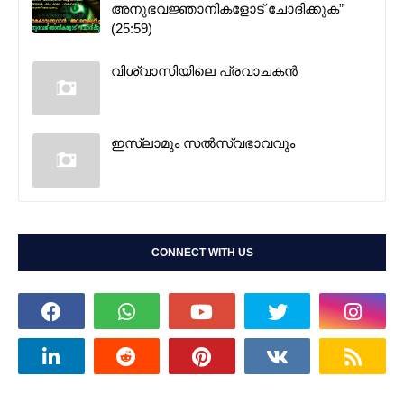
അനുഭവജ്ഞാനികളോട് ചോദിക്കുക”
(25:59)
വിശ്വാസിയിലെ പ്രവാചകൻ
ഇസ്ലാമും സൽസ്വഭാവവും
CONNECT WITH US