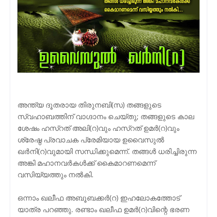
അന്ത്യ ദൂതരായ തിരുനബി(സ) തങ്ങളുടെ
സ്വഹാബത്തിന് വാഗ്ദാനം ചെയ്തു; തങ്ങളുടെ കാല
ശേഷം ഹസ്റത് അലി(റ)വും ഹസ്റത് ഉമര്‍(റ)വും
ശ്രേഷ്ഠ പ്രവാചക പ്രേമിയായ ഉവൈസുല്‍
ഖര്‍നി(റ)വുമായി സന്ധിക്കുമെന്ന്. തങ്ങള്‍ ധരിച്ചിരുന്ന
അങ്കി മഹാനവര്‍കള്‍ക്ക് കൈമാറണമെന്ന്
വസിയ്യത്തും നല്‍കി.
ഒന്നാം ഖലീഫ അബൂബക്കര്‍(റ) ഇഹലോകത്തോട്
യാത്ര പറഞ്ഞു. രണ്ടാം ഖലീഫ ഉമര്‍(റ)വിന്റെ ഭരണ