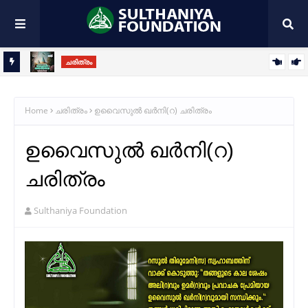
ചരിത്രം
സുൽത്വാനുൽ ആരിഫീൻ അബൂയസീദിൽ ബിസ്താമി(റ):
ഇശ്ഖിൻ തീരത്തെ ബിസ്താമി വസന്തം
Home
ചരിത്രം
ഉവൈസുല്‍ ഖര്‍നി(റ) ചരിത്രം
ഉവൈസുല്‍ ഖര്‍നി(റ)
ചരിത്രം
Sulthaniya Foundation