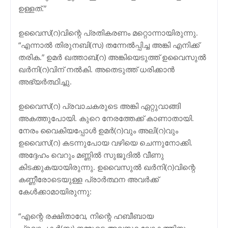
ഉള്ളത്.”
ഉവൈസ്(റ)വിന്റെ പ്രതികരണം മറ്റൊന്നായിരുന്നു.
“എന്നാല്‍ തിരുനബി(സ) തന്നേല്‍പ്പിച്ച അങ്കി എനിക്ക്
തരിക.” ഉമര്‍ ഖത്താബ്(റ) അങ്കിയെടുത്ത് ഉവൈസുല്‍
ഖര്‍നി(റ)വിന് നല്‍കി. അതെടുത്ത് ധരിക്കാന്‍
അഭ്യര്‍ത്ഥിച്ചു.
ഉവൈസ്(റ) പ്രവാചകരുടെ അങ്കി ഏറ്റുവാങ്ങി
അകത്തുപോയി. കുറെ നേരത്തേക്ക് കാണാതായി.
നേരം വൈകിയപ്പോള്‍ ഉമര്‍(റ)വും അലി(റ)വും
ഉവൈസ്(റ) കടന്നുപോയ വഴിയെ ചെന്നുനോക്കി.
അദ്ദേഹം വെറും മണ്ണില്‍ സുജൂദില്‍ വീണു
കിടക്കുകയായിരുന്നു. ഉവൈസുല്‍ ഖര്‍നി(റ)വിന്റെ
കണ്ണീരോടെയുള്ള പ്രാര്‍ത്ഥന അവര്‍ക്ക്
കേള്‍ക്കാമായിരുന്നു:
“എന്റെ രക്ഷിതാവേ, നിന്റെ ഹബീബായ
പ്രവാചകര്‍(സ) നമ്മുടെ അവസ്ഥ ലോകത്തിനു