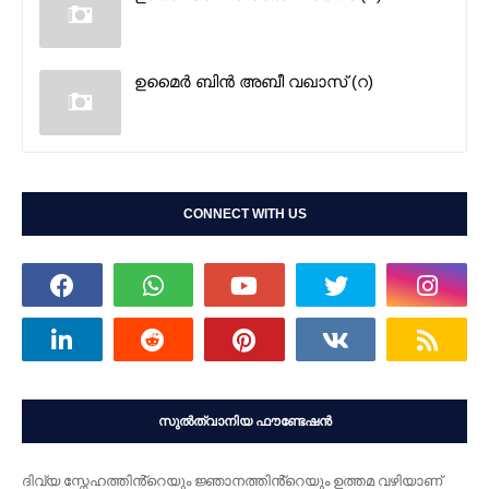
ഉമൈർ ബിൻ അബീ വഖാസ് (റ)
CONNECT WITH US
സുൽത്വാനിയ ഫൗണ്ടേഷൻ
ദിവ്യ സ്നേഹത്തിൻ്റെയും ജ്ഞാനത്തിൻ്റെയും ഉത്തമ വഴിയാണ്