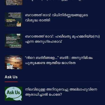
ബറാഅത് രാവ്: വിധിനിർണ്ണയങ്ങളുടെ
വിശുദ്ധ രാത്രി
ബറാഅത്ത് രാവ് : ഹഖീഖതു മുഹമ്മദിയ്യ(സ)
എന്ന അനുഗ്രഹരാവ്
“ൻറെ ബദ്‌രീങ്ങളേ...” ബദ്‌ർ : അനുനിമിഷം
പുതുക്കേണ്ട ആത്മീയ ജാഗ്രത
Ask Us
നിലവിലുള്ള അറിവുവെച്ചു അല്ലാഹുവിനെ
ആരാധിച്ചാൽ പോരേ?