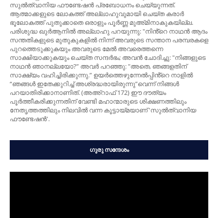
സുൽത്വാനിയ ഫൗണ്ടേഷൻ പ്രബോധനം ചെയ്യുന്നത്.
ആത്മാക്കളുടെ ലോകത്ത് അല്ലാഹുവുമായി ചെയ്ത കരാർ
ഭൂലോകത്ത് പുതുക്കാതെ ഒരാളും പൂർണ്ണ മുഅ്മിനാകുകയില്ല.
പരിശുദ്ധ ഖുർആനിൽ അല്ലാഹു പറയുന്നു: "നിൻ്റെ നാഥന്‍ ആദം
സന്തതികളുടെ മുതുകുകളില്‍ നിന്ന് അവരുടെ സന്താന പരമ്പരകളെ
പുറത്തെടുക്കുകയും അവരുടെ മേല്‍ അവരെത്തന്നെ
സാക്ഷിയാക്കുകയും ചെയ്ത സന്ദര്‍ഭം; അവന്‍ ചോദിച്ചു: "നിങ്ങളുടെ
നാഥന്‍ ഞാനല്ലയോ?” അവര്‍ പറഞ്ഞു: "അതെ, ഞങ്ങളതിന്
സാക്ഷ്യം വഹിച്ചിരിക്കുന്നു.” ഉയർത്തെഴുന്നേല്‍പ്പിൻ്റെ നാളിൽ
“ഞങ്ങള്‍ ഇതേക്കുറിച്ച് അശ്രദ്ധരായിരുന്നു”വെന്ന് നിങ്ങള്‍
പറയാതിരിക്കാനാണിത്. (അഅ്റാഫ് 172) ഈ ദൗത്യം
പൂർത്തീകരിക്കുന്നതിന് വേണ്ടി മഹാന്മാരുടെ ശിക്ഷണത്തിലും
നേതൃത്തത്തിലും നിലവിൽ വന്ന കൂട്ടായ്മയാണ് 'സുൽത്വാനിയ
ഫൗണ്ടേഷൻ'.
ഗുരു സന്ദേശം