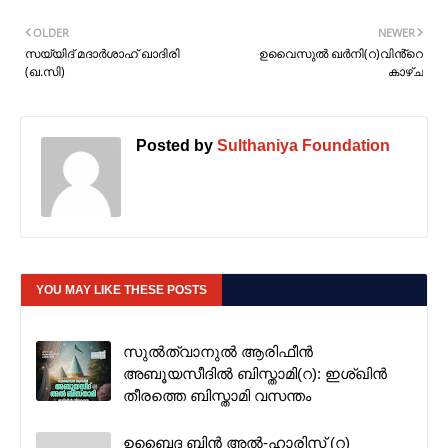
OLDER
NEWER
സയ്യിദ് മദാർശാഹ് ഖാദിരി
ഉവൈസുല്‍ ഖർനി(റ)വിൻ്റെ
(ഖ.സി)
കാഴ്ച
Posted by
Sulthaniya Foundation
YOU MAY LIKE THESE POSTS
സുൽത്വാനുൽ ആരിഫീൻ
അബൂയസീദിൽ ബിസ്താമി(റ): ഇശ്ഖിൻ
തീരത്തെ ബിസ്താമി വസന്തം
ഉബൈദ ബിൻ അൽ-ഹാരിസ് (റ)