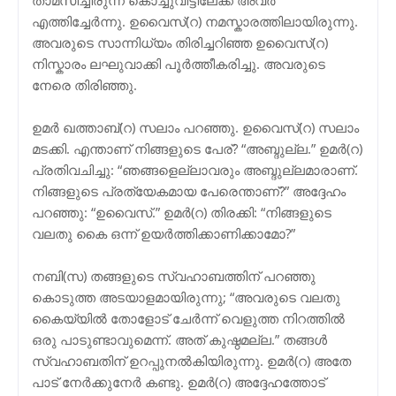
എത്തിച്ചേര്‍ന്നു. ഉവൈസ്(റ) നമസ്കാരത്തിലായിരുന്നു.
അവരുടെ സാന്നിധ്യം തിരിച്ചറിഞ്ഞ ഉവൈസ്(റ)
നിസ്കാരം ലഘുവാക്കി പൂര്‍ത്തീകരിച്ചു. അവരുടെ
നേരെ തിരിഞ്ഞു.
ഉമര്‍ ഖത്താബ്(റ) സലാം പറഞ്ഞു. ഉവൈസ്(റ) സലാം
മടക്കി. എന്താണ് നിങ്ങളുടെ പേര്? “അബ്ദുല്ല.” ഉമര്‍(റ)
പ്രതിവചിച്ചു: “ഞങ്ങളെല്ലാവരും അബ്ദുല്ലമാരാണ്.
നിങ്ങളുടെ പ്രത്യേകമായ പേരെന്താണ്?” അദ്ദേഹം
പറഞ്ഞു: “ഉവൈസ്.” ഉമര്‍(റ) തിരക്കി: “നിങ്ങളുടെ
വലതു കൈ ഒന്ന് ഉയര്‍ത്തിക്കാണിക്കാമോ?”
നബി(സ) തങ്ങളുടെ സ്വഹാബത്തിന് പറഞ്ഞു
കൊടുത്ത അടയാളമായിരുന്നു; “അവരുടെ വലതു
കൈയ്യില്‍ തോളോട് ചേര്‍ന്ന് വെളുത്ത നിറത്തില്‍
ഒരു പാടുണ്ടാവുമെന്ന്. അത് കുഷ്ഠമല്ല.” തങ്ങള്‍
സ്വഹാബതിന് ഉറപ്പുനല്‍കിയിരുന്നു. ഉമര്‍(റ) അതേ
പാട് നേര്‍ക്കുനേർ കണ്ടു. ഉമര്‍(റ) അദ്ദേഹത്തോട്