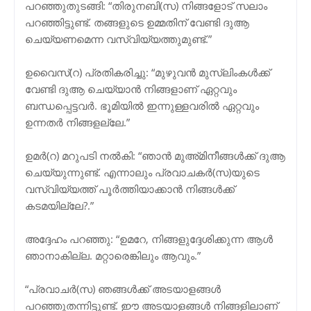
പറഞ്ഞുതുടങ്ങി: “തിരുനബി(സ) നിങ്ങളോട് സലാം
പറഞ്ഞിട്ടുണ്ട്. തങ്ങളുടെ ഉമ്മതിന് വേണ്ടി ദുആ
ചെയ്യണമെന്ന വസ്വിയ്യത്തുമുണ്ട്.”
ഉവൈസ്(റ) പ്രതികരിച്ചു: “മുഴുവന്‍ മുസ്ലിംകള്‍ക്ക്
വേണ്ടി ദുആ ചെയ്യാന്‍ നിങ്ങളാണ് ഏറ്റവും
ബന്ധപ്പെട്ടവര്‍. ഭൂമിയില്‍ ഇന്നുള്ളവരില്‍ ഏറ്റവും
ഉന്നതര്‍ നിങ്ങളല്ലേ.”
ഉമര്‍(റ) മറുപടി നല്‍കി: “ഞാന്‍ മുഅ്മിനീങ്ങള്‍ക്ക് ദുആ
ചെയ്യുന്നുണ്ട്. എന്നാലും പ്രവാചകര്‍(സ)യുടെ
വസ്വിയ്യത്ത് പൂര്‍ത്തിയാക്കാന്‍ നിങ്ങള്‍ക്ക്
കടമയില്ലേ?.”
അദ്ദേഹം പറഞ്ഞു: “ഉമറേ, നിങ്ങളുദ്ദേശിക്കുന്ന ആള്‍
ഞാനാകില്ല. മറ്റാരെങ്കിലും ആവും.”
“പ്രവാചര്‍(സ) ഞങ്ങള്‍ക്ക് അടയാളങ്ങള്‍
പറഞ്ഞുതന്നിട്ടുണ്ട്. ഈ അടയാളങ്ങള്‍ നിങ്ങളിലാണ്