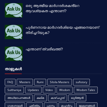
ഒരു ആത്മീയ മാർഗദർശകൻ്റെ
ആവശ്യകത എന്താണ്?
പൂർണനായ മാർഗദർശിയെ എങ്ങനെയാണ്
തിരിച്ചറിയുക?
എന്താണ് ത്വരീഖത്ത്?
താളുകള്‍
FAQ
Masters
Rumi
Silsila Masters
sufistory
Sulthaniya
Updates
Video
Wisdom
Wisdom Tales
അധ്യാപനങ്ങൾ
കലിമ
കാഴ്ചപ്പാട്
ഖുർആൻ
ഗുരുനാഥർ
ചരിത്രം
പഠനം
മുഹർറം
ലേഖനങ്ങൾ