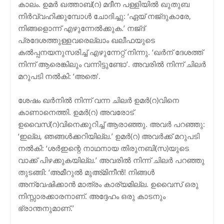
കാലം. ഉമര്‍ ഖത്താബ്(റ) മദീന പള്ളിയില്‍ ഖുതുബ
നിർവ്വഹിക്കുമ്പോൾ ചോദിച്ചു: ‘ഏയ് നജ്ദുകാരേ,
നിങ്ങളൊന്ന് എഴുന്നേല്‍ക്കുക.’ നജ്ദ്
പ്രദേശത്തുള്ളവരെല്ലാം ഖലീഫയുടെ
കല്‍പ്പനയനുസരിച്ച് എഴുന്നേറ്റ് നിന്നു. ‘ഖര്‍ന് ദേശത്ത്
നിന്ന് ആരെങ്കിലും വന്നിട്ടുണ്ടോ’. അവരില്‍ നിന്ന് ചിലര്‍
മറുപടി നല്‍കി: ‘അതെ’.
ശേഷം ഖര്‍നിൽ നിന്ന് വന്ന ചിലര്‍ ഉമര്‍(റ)വിനെ
കാണാനെത്തി. ഉമര്‍(റ) അവരോട്
ഉവൈസ്(റ)വിനെക്കുറിച്ച് ആരാഞ്ഞു. അവര്‍ പറഞ്ഞു:
‘ഇല്ല, ഞങ്ങള്‍ക്കറിയില്ല.’ ഉമര്‍(റ) അവര്‍ക്ക് മറുപടി
നല്‍കി: ‘ശര്‍ഇന്റെ നാഥനായ തിരുനബി(സ)യുടെ
വാക്ക് പിഴക്കുകയില്ല.’ അവരില്‍ നിന്ന് ചിലര്‍ പറഞ്ഞു
തുടങ്ങി: ‘അമീറുല്‍ മുഅ്മിനീന്‍! നിങ്ങള്‍
അന്വേഷിക്കാന്‍ മാത്രം കാര്യമില്ല. ഉവൈസ് ഒരു
നിസ്സാരക്കാരനാണ്. അദ്ദേഹം ഒരു കാടനും
ഭ്രാന്തനുമാണ്.’