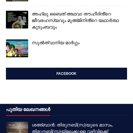
അഹ്‌ലു ബൈത് അഥവാ തൗഹീദിൻ്റെ
ജീവരഹസ്യവും മുഅ്മിനിൻ്റെ യഥാർത്ഥ
കുടുംബവും
സുൽത്വാനിയ മാർഗ്ഗം
FACEBOOK
പുതിയ ലേഖനങ്ങൾ
ശഅ്ബാൻ: തിരുനബി(സ)യുടെ മാസം,
തിരുനബി(സ)യിലേക്കുള്ള വഴിവിളക്ക്