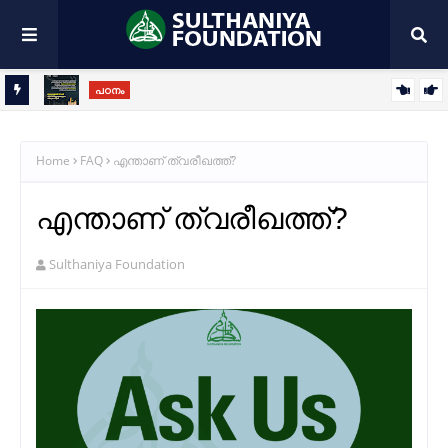
പഠനം
ബറാഅത് രാവ്: വിധിനിർണ്ണയങ്ങളുടെ വിശുദ്ധ രാത്രി
്റെ'
Home
FAQ
എന്താണ് ത്വരീഖത്ത്?
എന്താണ് ത്വരീഖത്ത്?
Sulthaniya Foundation