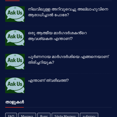
നിലവിലുള്ള അറിവുവെച്ചു അല്ലാഹുവിനെ
ആരാധിച്ചാൽ പോരേ?
ഒരു ആത്മീയ മാർഗദർശകൻ്റെ
ആവശ്യകത എന്താണ്?
പൂർണനായ മാർഗദർശിയെ എങ്ങനെയാണ്
തിരിച്ചറിയുക?
എന്താണ് ത്വരീഖത്ത്?
താളുകള്‍
FAQ
Masters
Rumi
Silsila Masters
sufistory