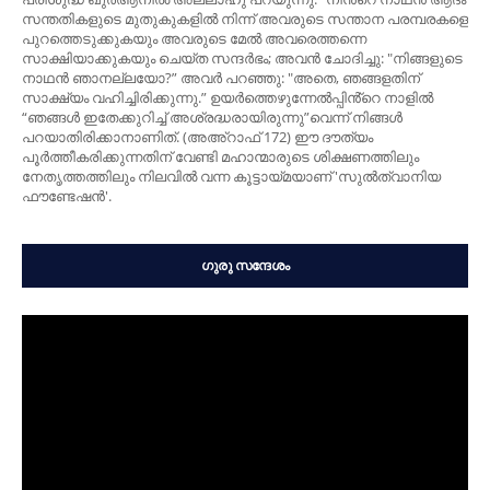
സന്തതികളുടെ മുതുകുകളില്‍ നിന്ന് അവരുടെ സന്താന പരമ്പരകളെ
പുറത്തെടുക്കുകയും അവരുടെ മേല്‍ അവരെത്തന്നെ
സാക്ഷിയാക്കുകയും ചെയ്ത സന്ദര്‍ഭം; അവന്‍ ചോദിച്ചു: "നിങ്ങളുടെ
നാഥന്‍ ഞാനല്ലയോ?” അവര്‍ പറഞ്ഞു: "അതെ, ഞങ്ങളതിന്
സാക്ഷ്യം വഹിച്ചിരിക്കുന്നു.” ഉയർത്തെഴുന്നേല്‍പ്പിൻ്റെ നാളിൽ
“ഞങ്ങള്‍ ഇതേക്കുറിച്ച് അശ്രദ്ധരായിരുന്നു”വെന്ന് നിങ്ങള്‍
പറയാതിരിക്കാനാണിത്. (അഅ്റാഫ് 172) ഈ ദൗത്യം
പൂർത്തീകരിക്കുന്നതിന് വേണ്ടി മഹാന്മാരുടെ ശിക്ഷണത്തിലും
നേതൃത്തത്തിലും നിലവിൽ വന്ന കൂട്ടായ്മയാണ് 'സുൽത്വാനിയ
ഫൗണ്ടേഷൻ'.
ഗുരു സന്ദേശം