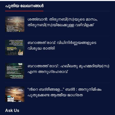
പുതിയ ലേഖനങ്ങൾ
ശഅ്ബാൻ: തിരുനബി(സ)യുടെ മാസം,
തിരുനബി(സ)യിലേക്കുള്ള വഴിവിളക്ക്
ബറാഅത് രാവ്: വിധിനിർണ്ണയങ്ങളുടെ
വിശുദ്ധ രാത്രി
ബറാഅത്ത് രാവ് : ഹഖീഖതു മുഹമ്മദിയ്യ(സ)
എന്ന അനുഗ്രഹരാവ്
“ൻറെ ബദ്‌രീങ്ങളേ...” ബദ്‌ർ : അനുനിമിഷം
പുതുക്കേണ്ട ആത്മീയ ജാഗ്രത
Ask Us