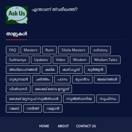
എന്താണ് ത്വരീഖത്ത്?
താളുകള്‍
FAQ
Masters
Rumi
Silsila Masters
sufistory
Sulthaniya
Updates
Video
Wisdom
Wisdom Tales
അധ്യാപനങ്ങൾ
കലിമ
കാഴ്ചപ്പാട്
ഖുർആൻ
ഗുരുനാഥർ
ചരിത്രം
പഠനം
മുഹർറം
ലേഖനങ്ങൾ
വിശ്വാസി
ശൈഖ് ബാവ ഉസ്താദ്
ശൈഖ് യൂസുഫ് സുൽത്വാൻ
സുൽത്വാനിയ
സൂഫിസം
റജബ്
റബീഅ്
റമളാൻ
HOME
ABOUT
CONTACT US