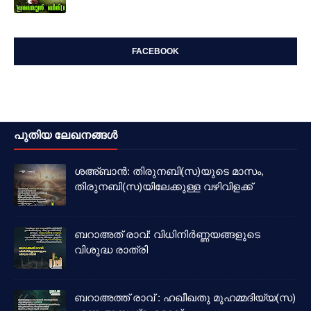
FACEBOOK
പുതിയ ലേഖനങ്ങൾ
ശഅ്ബാൻ: തിരുനബി(സ)യുടെ മാസം,
തിരുനബി(സ)യിലേക്കുള്ള വഴിവിളക്ക്
ബറാഅത് രാവ്: വിധിനിർണ്ണയങ്ങളുടെ
വിശുദ്ധ രാത്രി
ബറാഅത്ത് രാവ് : ഹഖീഖതു മുഹമ്മദിയ്യ(സ)