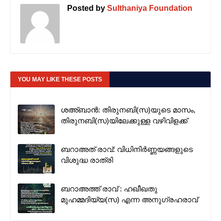
Posted by
Sulthaniya Foundation
YOU MAY LIKE THESE POSTS
ശഅ്ബാൻ: തിരുനബി(സ)യുടെ മാസം,
തിരുനബി(സ)യിലേക്കുള്ള വഴിവിളക്ക്
ബറാഅത് രാവ്: വിധിനിർണ്ണയങ്ങളുടെ
വിശുദ്ധ രാത്രി
ബറാഅത്ത് രാവ് : ഹഖീഖതു
മുഹമ്മദിയ്യ(സ) എന്ന അനുഗ്രഹരാവ്