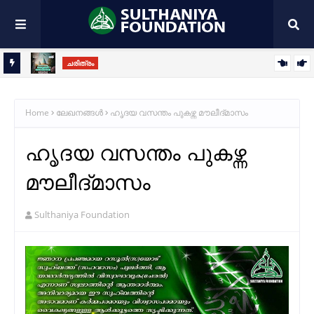
ചരിത്രം
സുൽത്വാനുൽ ആരിഫീൻ അബൂയസീദിൽ ബിസ്താമി(റ):
ഇശ്ഖിൻ തീരത്തെ ബിസ്താമി വസന്തം
Home
ലേഖനങ്ങൾ
ഹൃദയ വസന്തം പുകഴ്ന്ന മൗലീദ്മാസം
ഹൃദയ വസന്തം പുകഴ്ന്ന
മൗലീദ്മാസം
Sulthaniya Foundation