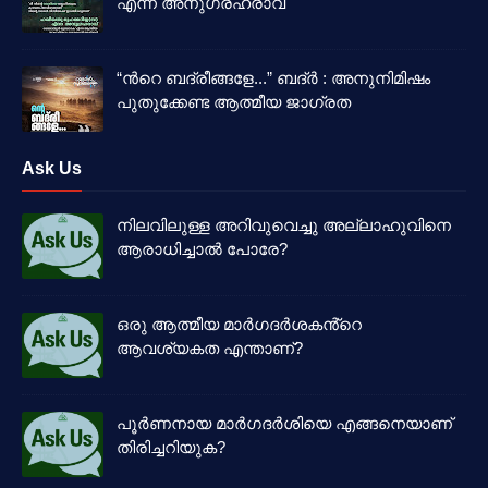
എന്ന അനുഗ്രഹരാവ്
“ൻറെ ബദ്‌രീങ്ങളേ...” ബദ്‌ർ : അനുനിമിഷം
പുതുക്കേണ്ട ആത്മീയ ജാഗ്രത
Ask Us
നിലവിലുള്ള അറിവുവെച്ചു അല്ലാഹുവിനെ
ആരാധിച്ചാൽ പോരേ?
ഒരു ആത്മീയ മാർഗദർശകൻ്റെ
ആവശ്യകത എന്താണ്?
പൂർണനായ മാർഗദർശിയെ എങ്ങനെയാണ്
തിരിച്ചറിയുക?