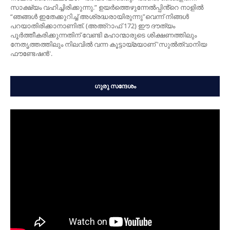
സാക്ഷ്യം വഹിച്ചിരിക്കുന്നു.” ഉയർത്തെഴുന്നേല്‍പ്പിൻ്റെ നാളിൽ
“ഞങ്ങള്‍ ഇതേക്കുറിച്ച് അശ്രദ്ധരായിരുന്നു”വെന്ന് നിങ്ങള്‍
പറയാതിരിക്കാനാണിത്. (അഅ്റാഫ് 172) ഈ ദൗത്യം
പൂർത്തീകരിക്കുന്നതിന് വേണ്ടി മഹാന്മാരുടെ ശിക്ഷണത്തിലും
നേതൃത്തത്തിലും നിലവിൽ വന്ന കൂട്ടായ്മയാണ് 'സുൽത്വാനിയ
ഫൗണ്ടേഷൻ'.
ഗുരു സന്ദേശം