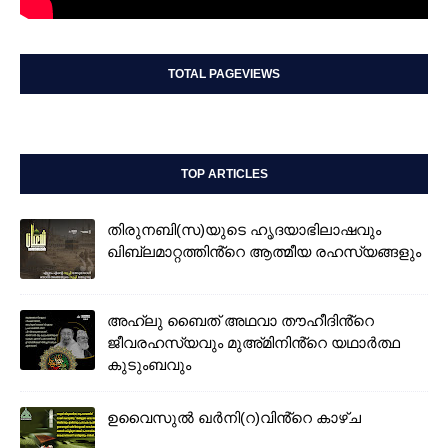
TOTAL PAGEVIEWS
TOP ARTICLES
തിരുനബി(സ)യുടെ ഹൃദയാഭിലാഷവും
ഖിബ്‌ലമാറ്റത്തിൻ്റെ ആത്മീയ രഹസ്യങ്ങളും
അഹ്‌ലു ബൈത് അഥവാ തൗഹീദിൻ്റെ
ജീവരഹസ്യവും മുഅ്മിനിൻ്റെ യഥാർത്ഥ
കുടുംബവും
ഉവൈസുല്‍ ഖർനി(റ)വിൻ്റെ കാഴ്ച