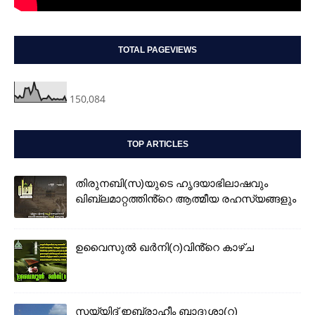
TOTAL PAGEVIEWS
150,084
TOP ARTICLES
തിരുനബി(സ)യുടെ ഹൃദയാഭിലാഷവും
ഖിബ്‌ലമാറ്റത്തിൻ്റെ ആത്മീയ രഹസ്യങ്ങളും
ഉവൈസുല്‍ ഖർനി(റ)വിൻ്റെ കാഴ്ച
സയ്യിദ് ഇബ്രാഹീം ബാദുശാ(റ)