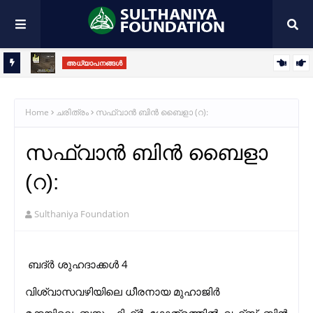
അധ്യാപനങ്ങൾ
തിരുനബി(സ)യുടെ ഹൃദയാഭിലാഷവും ഖിബ്‌ലമാറ്റത്തിൻ്റെ
ആത്മീയ രഹസ്യങ്ങളും
Home
ചരിത്രം
സഫ്‌വാൻ ബിൻ ബൈളാ (റ):
സഫ്‌വാൻ ബിൻ ബൈളാ
(റ):
Sulthaniya Foundation
ബദ്ർ ശുഹദാക്കൾ
4
വിശ്വാസവഴിയിലെ ധീരനായ മുഹാജിർ