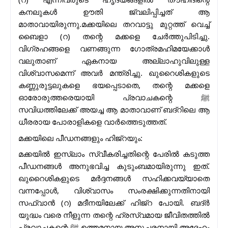
കനലുകൾ ഊതി ജ്വലിപ്പിച്ചത് ആ
മാതാവായിരുന്നു.മക്കയിലെ തറവാട്ടു മുറ്റത്ത് വെച്ച്
ബൈളാ (റ) തന്റെ മക്കളെ ചേർത്തുപിടിച്ചു.
വിഗ്രഹങ്ങളെ വണങ്ങുന്ന ഗോത്രമഹിമയേക്കാൾ
വലുതാണ് ഏകനായ അല്ലാഹുവിലുള്ള
വിശ്വാസമെന്ന് അവർ മന്ത്രിച്ചു. ഖുറൈശികളുടെ
കണ്ണുരുട്ടലുകളെ ഭയപ്പെടാതെ, തന്റെ മക്കളെ
ഓരോരുത്തരെയായി പ്രവാചകന്റെ ﷺ
സവിധത്തിലേക്ക് അയച്ച ആ മാതാവാണ് ബദ്റിലെ ആ
ധീരരായ പോരാളികളെ വാർത്തെടുത്തത്.
മക്കയിലെ പീഡനങ്ങളും ഹിജ്റയും:
മക്കയിൽ ഇസ്‌ലാം സ്വീകരിച്ചതിന്റെ പേരിൽ കടുത്ത
പീഡനങ്ങൾ അനുഭവിച്ച കുടുംബമായിരുന്നു ഇത്.
ഖുറൈശികളുടെ മർദ്ദനങ്ങൾ സഹിക്കവയ്യാതെ
വന്നപ്പോൾ, വിശ്വാസം സംരക്ഷിക്കുന്നതിനായി
സഫ്‌വാൻ (റ) മദീനയിലേക്ക് ഹിജ്റ പോയി. ബദ്ർ
യുദ്ധം വരെ നീളുന്ന തന്റെ ഹ്രസ്വമായ ജീവിതത്തിൽ
പ്രവാചകന്റെ ﷺ ഉത്തമനായ അനുചരനായി അദ്ദേഹം