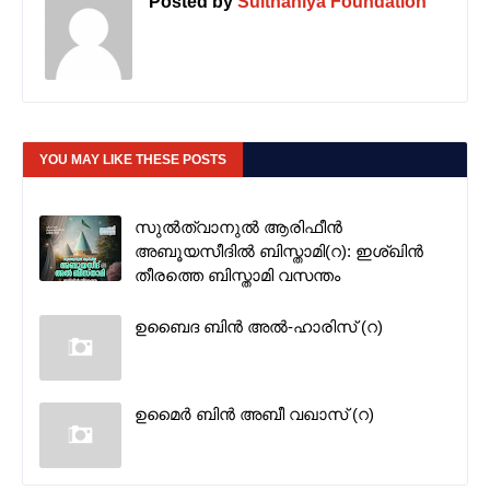
Posted by
Sulthaniya Foundation
YOU MAY LIKE THESE POSTS
സുൽത്വാനുൽ ആരിഫീൻ
അബൂയസീദിൽ ബിസ്താമി(റ): ഇശ്ഖിൻ
തീരത്തെ ബിസ്താമി വസന്തം
ഉബൈദ ബിൻ അൽ-ഹാരിസ് (റ)
ഉമൈർ ബിൻ അബീ വഖാസ് (റ)