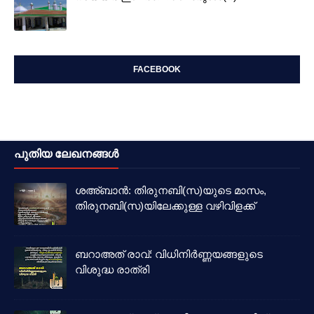
FACEBOOK
പുതിയ ലേഖനങ്ങൾ
ശഅ്ബാൻ: തിരുനബി(സ)യുടെ മാസം,
തിരുനബി(സ)യിലേക്കുള്ള വഴിവിളക്ക്
ബറാഅത് രാവ്: വിധിനിർണ്ണയങ്ങളുടെ
വിശുദ്ധ രാത്രി