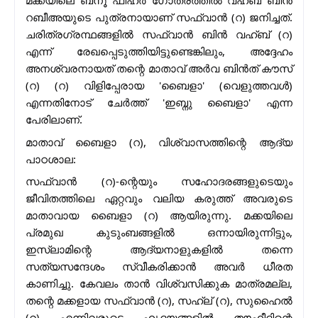
മക്കയിലെ ബനൂ ഫിഹ്‌ർ ഗോത്രത്തിൽ വഹ്ബ് ബിൻ
റബീഅയുടെ പുത്രനായാണ് സഫ്‌വാൻ (റ) ജനിച്ചത്.
ചരിത്രഗ്രന്ഥങ്ങളിൽ സഫ്‌വാൻ ബിൻ വഹ്ബ് (റ)
എന്ന് രേഖപ്പെടുത്തിയിട്ടുണ്ടെങ്കിലും, അദ്ദേഹം
അനശ്വരനായത് തന്റെ മാതാവ് അർവ ബിൻത് കൗസ്
(റ) (റ) വിളിപ്പേരായ 'ബൈളാ' (വെളുത്തവൾ)
എന്നതിനോട് ചേർത്ത് 'ഇബ്നു ബൈളാ' എന്ന
പേരിലാണ്.
മാതാവ് ബൈളാ (റ), വിശ്വാസത്തിന്റെ ആദ്യ
പാഠശാല:
സഫ്‌വാൻ (റ)-ന്റെയും സഹോദരങ്ങളുടെയും
ജീവിതത്തിലെ ഏറ്റവും വലിയ കരുത്ത് അവരുടെ
മാതാവായ ബൈളാ (റ) ആയിരുന്നു. മക്കയിലെ
പ്രമുഖ കുടുംബങ്ങളിൽ ഒന്നായിരുന്നിട്ടും,
ഇസ്‌ലാമിന്റെ ആദ്യനാളുകളിൽ തന്നെ
സത്യസന്ദേശം സ്വീകരിക്കാൻ അവർ ധീരത
കാണിച്ചു. കേവലം താൻ വിശ്വസിക്കുക മാത്രമല്ല,
തന്റെ മക്കളായ സഫ്‌വാൻ (റ), സഹ്ല് (റ), സുഹൈൽ
(റ) എന്നിവരുടെ ഹൃദയങ്ങളിൽ തൗഹീദിന്റെ