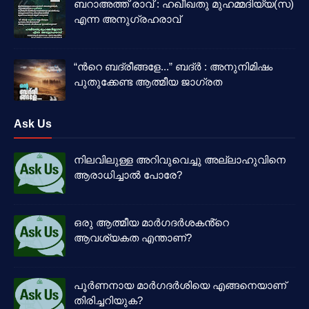
ബറാഅത്ത് രാവ് : ഹഖീഖതു മുഹമ്മദിയ്യ(സ)
എന്ന അനുഗ്രഹരാവ്
“ൻറെ ബദ്‌രീങ്ങളേ...” ബദ്‌ർ : അനുനിമിഷം
പുതുക്കേണ്ട ആത്മീയ ജാഗ്രത
Ask Us
നിലവിലുള്ള അറിവുവെച്ചു അല്ലാഹുവിനെ
ആരാധിച്ചാൽ പോരേ?
ഒരു ആത്മീയ മാർഗദർശകൻ്റെ
ആവശ്യകത എന്താണ്?
പൂർണനായ മാർഗദർശിയെ എങ്ങനെയാണ്
തിരിച്ചറിയുക?