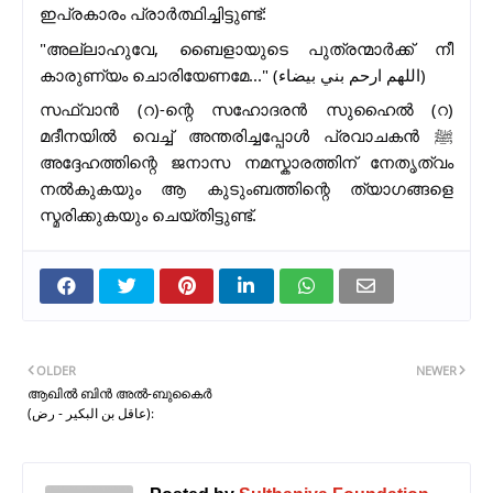
ഇപ്രകാരം പ്രാർത്ഥിച്ചിട്ടുണ്ട്:
"അല്ലാഹുവേ, ബൈളായുടെ പുത്രന്മാർക്ക് നീ
കാരുണ്യം ചൊരിയേണമേ..." (اللهم ارحم بني بيضاء)
സഫ്‌വാൻ (റ)-ന്റെ സഹോദരൻ സുഹൈൽ (റ)
മദീനയിൽ വെച്ച് അന്തരിച്ചപ്പോൾ പ്രവാചകൻ ﷺ
അദ്ദേഹത്തിന്റെ ജനാസ നമസ്കാരത്തിന് നേതൃത്വം
നൽകുകയും ആ കുടുംബത്തിന്റെ ത്യാഗങ്ങളെ
സ്മരിക്കുകയും ചെയ്തിട്ടുണ്ട്.
OLDER
NEWER
ആഖിൽ ബിൻ അൽ-ബുകൈർ
(عاقل بن البكير - رض):