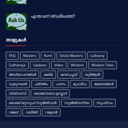
എന്താണ് ത്വരീഖത്ത്?
താളുകള്‍
FAQ
Masters
Rumi
Silsila Masters
sufistory
Sulthaniya
Updates
Video
Wisdom
Wisdom Tales
അധ്യാപനങ്ങൾ
കലിമ
കാഴ്ചപ്പാട്
ഖുർആൻ
ഗുരുനാഥർ
ചരിത്രം
പഠനം
മുഹർറം
ലേഖനങ്ങൾ
വിശ്വാസി
ശൈഖ് ബാവ ഉസ്താദ്
ശൈഖ് യൂസുഫ് സുൽത്വാൻ
സുൽത്വാനിയ
സൂഫിസം
റജബ്
റബീഅ്
റമളാൻ