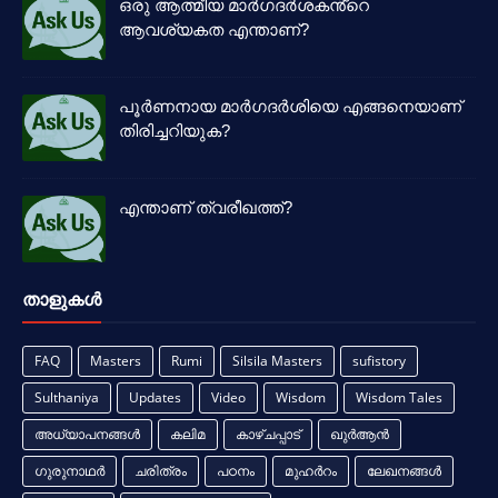
ഒരു ആത്മീയ മാർഗദർശകൻ്റെ
ആവശ്യകത എന്താണ്?
പൂർണനായ മാർഗദർശിയെ എങ്ങനെയാണ്
തിരിച്ചറിയുക?
എന്താണ് ത്വരീഖത്ത്?
താളുകള്‍
FAQ
Masters
Rumi
Silsila Masters
sufistory
Sulthaniya
Updates
Video
Wisdom
Wisdom Tales
അധ്യാപനങ്ങൾ
കലിമ
കാഴ്ചപ്പാട്
ഖുർആൻ
ഗുരുനാഥർ
ചരിത്രം
പഠനം
മുഹർറം
ലേഖനങ്ങൾ