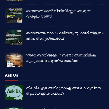
ബറാഅത് രാവ്: വിധിനിർണ്ണയങ്ങളുടെ
വിശുദ്ധ രാത്രി
ബറാഅത്ത് രാവ് : ഹഖീഖതു മുഹമ്മദിയ്യ(സ)
എന്ന അനുഗ്രഹരാവ്
“ൻറെ ബദ്‌രീങ്ങളേ...” ബദ്‌ർ : അനുനിമിഷം
പുതുക്കേണ്ട ആത്മീയ ജാഗ്രത
Ask Us
നിലവിലുള്ള അറിവുവെച്ചു അല്ലാഹുവിനെ
ആരാധിച്ചാൽ പോരേ?