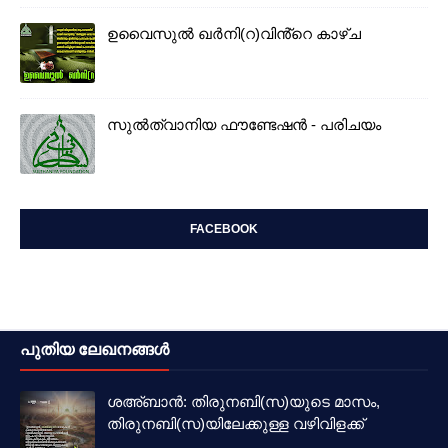
ഉവൈസുല്‍ ഖർനി(റ)വിൻ്റെ കാഴ്ച
സുൽത്വാനിയ ഫൗണ്ടേഷൻ - പരിചയം
FACEBOOK
പുതിയ ലേഖനങ്ങൾ
ശഅ്ബാൻ: തിരുനബി(സ)യുടെ മാസം,
തിരുനബി(സ)യിലേക്കുള്ള വഴിവിളക്ക്