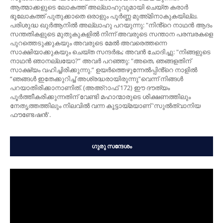
ആത്മാക്കളുടെ ലോകത്ത് അല്ലാഹുവുമായി ചെയ്ത കരാർ
ഭൂലോകത്ത് പുതുക്കാതെ ഒരാളും പൂർണ്ണ മുഅ്മിനാകുകയില്ല.
പരിശുദ്ധ ഖുർആനിൽ അല്ലാഹു പറയുന്നു: "നിൻ്റെ നാഥന്‍ ആദം
സന്തതികളുടെ മുതുകുകളില്‍ നിന്ന് അവരുടെ സന്താന പരമ്പരകളെ
പുറത്തെടുക്കുകയും അവരുടെ മേല്‍ അവരെത്തന്നെ
സാക്ഷിയാക്കുകയും ചെയ്ത സന്ദര്‍ഭം; അവന്‍ ചോദിച്ചു: "നിങ്ങളുടെ
നാഥന്‍ ഞാനല്ലയോ?” അവര്‍ പറഞ്ഞു: "അതെ, ഞങ്ങളതിന്
സാക്ഷ്യം വഹിച്ചിരിക്കുന്നു.” ഉയർത്തെഴുന്നേല്‍പ്പിൻ്റെ നാളിൽ
“ഞങ്ങള്‍ ഇതേക്കുറിച്ച് അശ്രദ്ധരായിരുന്നു”വെന്ന് നിങ്ങള്‍
പറയാതിരിക്കാനാണിത്. (അഅ്റാഫ് 172) ഈ ദൗത്യം
പൂർത്തീകരിക്കുന്നതിന് വേണ്ടി മഹാന്മാരുടെ ശിക്ഷണത്തിലും
നേതൃത്തത്തിലും നിലവിൽ വന്ന കൂട്ടായ്മയാണ് 'സുൽത്വാനിയ
ഫൗണ്ടേഷൻ'.
ഗുരു സന്ദേശം