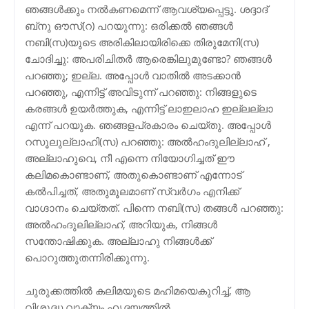
ഞങ്ങള്‍ക്കും നല്‍കണമെന്ന് ആവശ്യപ്പെട്ടു. ശദ്ദാദ്
ബ്‌നു ഔസ്(റ) പറയുന്നു: ഒരിക്കല്‍ ഞങ്ങള്‍
നബി(സ)യുടെ അരികിലായിരിക്കെ തിരുമേനി(സ)
ചോദിച്ചു: അപരിചിതര്‍ ആരെങ്കിലുമുണ്ടോ? ഞങ്ങള്‍
പറഞ്ഞു; ഇല്ല. അപ്പോള്‍ വാതില്‍ അടക്കാന്‍
പറഞ്ഞു, എന്നിട്ട് അവിടുന്ന് പറഞ്ഞു: നിങ്ങളുടെ
കരങ്ങള്‍ ഉയര്‍ത്തുക, എന്നിട്ട് ലാഇലാഹ ഇല്ലല്ലാ
എന്ന് പറയുക. ഞങ്ങളപ്രകാരം ചെയ്തു. അപ്പോള്‍
റസൂലുല്ലാഹി(സ) പറഞ്ഞു: അല്‍ഹംദുലില്ലാഹ് ,
അല്ലാഹുവെ, നീ എന്നെ നിയോഗിച്ചത് ഈ
കലിമകൊണ്ടാണ്, അതുകൊണ്ടാണ് എന്നോട്
കല്‍പിച്ചത്, അതുമൂലമാണ് സ്വര്‍ഗം എനിക്ക്
വാഗ്ദാനം ചെയ്തത്. പിന്നെ നബി(സ) തങ്ങള്‍ പറഞ്ഞു:
അല്‍ഹംദുലില്ലാഹ്, അറിയുക, നിങ്ങള്‍
സന്തോഷിക്കുക. അല്ലാഹു നിങ്ങള്‍ക്ക്
പൊറുത്തുതന്നിരിക്കുന്നു.
ചുരുക്കത്തില്‍ കലിമയുടെ മഹിമയെകുറിച്ച്, ആ
വിശുദ്ധ വാക്യം ഹൃദയത്തില്‍