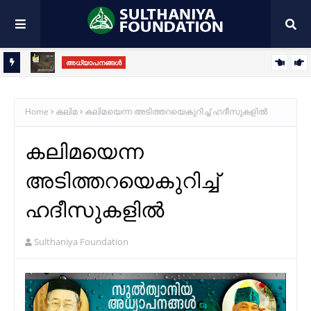
അധ്യാപനങ്ങൾ
തിരുനബി(സ)യുടെ ഹൃദയാഭിലാഷവും ഖിബ്‌ലമാറ്റത്തിൻ്റെ
ആത്മീയ രഹസ്യങ്ങളും
Home
കലിമ
കലിമയെന്ന അടിത്തറയെകുറിച്ച് ഹദീസുകളില്‍
കലിമയെന്ന
അടിത്തറയെകുറിച്ച്
ഹദീസുകളില്‍
Sulthaniya Foundation